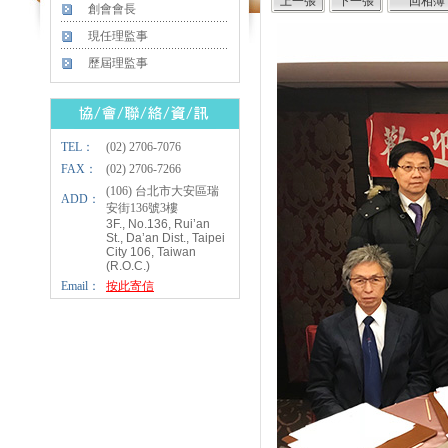
創會會長
現任理監事
歷屆理監事
TEL：
(02) 2706-7076
FAX：
(02) 2706-7266
(106) 台北市大安區瑞
ADD：
安街136號3樓
3F., No.136, Rui’an
St., Da’an Dist., Taipei
City 106, Taiwan
(R.O.C.)
Email：
按此寄信