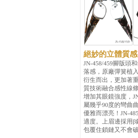
絕妙的立體質感
JN-458/459
落感，原廠彈簧植入鏡腳
衍生而出，更加著重在JA
質技術融合感性線條，
增加其眼鏡強度，JN
屬幾乎90度的彎曲
優雅而漂亮！JN-
適度。上眉邊採用
包覆住鎖鏈又不會