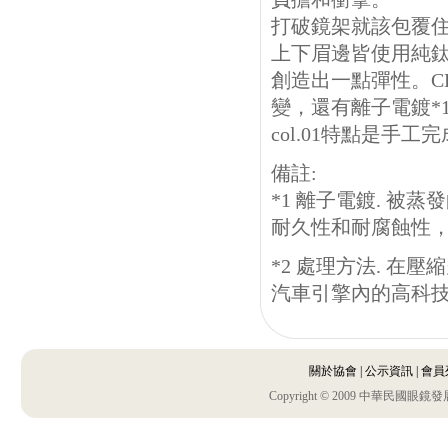
打破鏡架就該包覆
上下眉邊皆使用純
創造出一點彈性。C
變，還有離子電鍍*
col.01特點是
備註:
*1 離子電鍍. 
耐久性和耐腐蝕性
*2 處理方法. 
汽車引擎內的高科
關於協會
|
公示資訊
|
會員
Copyright © 2009 中華民國眼鏡發展協會